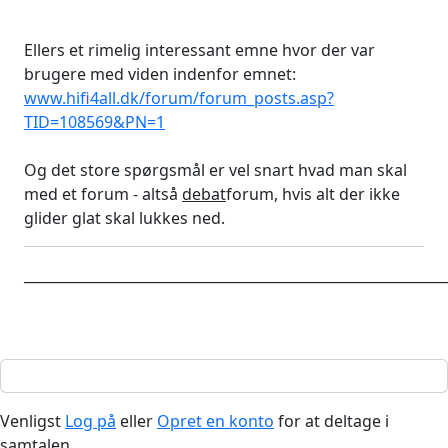
Ellers et rimelig interessant emne hvor der var
brugere med viden indenfor emnet:
www.hifi4all.dk/forum/forum_posts.asp?
TID=108569&PN=1
Og det store spørgsmål er vel snart hvad man skal
med et forum - altså
debat
forum, hvis alt der ikke
glider glat skal lukkes ned.
____________________________________________________________
Venligst
Log på
eller
Opret en konto
for at deltage i
samtalen