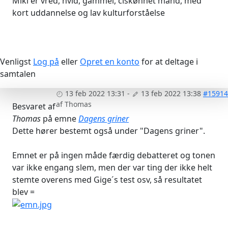
Miki er vred, hvid, gammel, ciskønnet mand, med
kort uddannelse og lav kulturforståelse
Venligst
Log på
eller
Opret en konto
for at deltage i
samtalen
13 feb 2022 13:31
-
13 feb 2022 13:38
#15914
af
Thomas
Besvaret af
Thomas
på emne
Dagens griner
Dette hører bestemt også under "Dagens griner".
Emnet er på ingen måde færdig debatteret og tonen
var ikke engang slem, men der var ting der ikke helt
stemte overens med Gige´s test osv, så resultatet
blev =