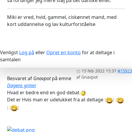
så forlanger jeg mere støj på det danske elnet.
Miki er vred, hvid, gammel, ciskønnet mand, med
kort uddannelse og lav kulturforståelse
Venligst
Log på
eller
Opret en konto
for at deltage i
samtalen
15 feb 2022 15:37
#15923
af
Gnavpot
Besvaret af
Gnavpot
på emne
Dagens griner
Hvad er bedre end en god debat
Det er Hvis man er udelukket fra at deltage :
: :
: :
: