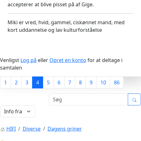
accepterer at blive pisset på af Gige.
Miki er vred, hvid, gammel, ciskønnet mand, med
kort uddannelse og lav kulturforståelse
Venligst
Log på
eller
Opret en konto
for at deltage i
samtalen
1
2
3
4
5
6
7
8
9
10
86
HIFI
Diverse
Dagens griner