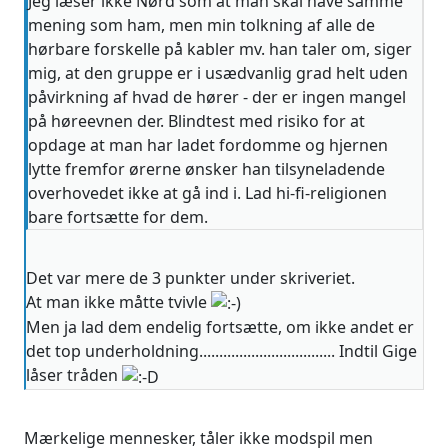
Jeg læser ikke Nørd som at man skal have samme
mening som ham, men min tolkning af alle de
hørbare forskelle på kabler mv. han taler om, siger
mig, at den gruppe er i usædvanlig grad helt uden
påvirkning af hvad de hører - der er ingen mangel
på høreevnen der. Blindtest med risiko for at
opdage at man har ladet fordomme og hjernen
lytte fremfor ørerne ønsker han tilsyneladende
overhovedet ikke at gå ind i. Lad hi-fi-religionen
bare fortsætte for dem.
Det var mere de 3 punkter under skriveriet.
At man ikke måtte tvivle
Men ja lad dem endelig fortsætte, om ikke andet er
det top underholdning.................................. Indtil Gige
låser tråden
Mærkelige mennesker, tåler ikke modspil men