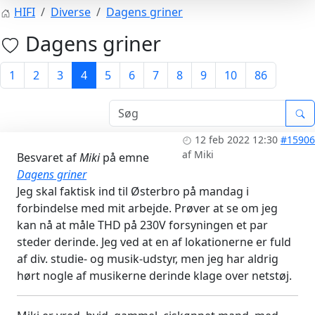
HIFI
Diverse
Dagens griner
Dagens griner
1
2
3
4
5
6
7
8
9
10
86
12 feb 2022 12:30
#15906
af
Miki
Besvaret af
Miki
på emne
Dagens griner
Jeg skal faktisk ind til Østerbro på mandag i
forbindelse med mit arbejde. Prøver at se om jeg
kan nå at måle THD på 230V forsyningen et par
steder derinde. Jeg ved at en af lokationerne er fuld
af div. studie- og musik-udstyr, men jeg har aldrig
hørt nogle af musikerne derinde klage over netstøj.