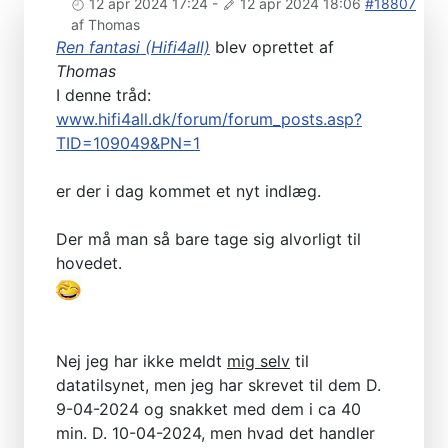
12 apr 2024 17:24
-
12 apr 2024 18:06
#18807
af
Thomas
Ren fantasi (Hifi4all)
blev oprettet af
Thomas
I denne tråd:
www.hifi4all.dk/forum/forum_posts.asp?
TID=109049&PN=1
er der i dag kommet et nyt indlæg.
Der må man så bare tage sig alvorligt til
hovedet.
Nej jeg har ikke meldt
mig selv
til
datatilsynet, men jeg har skrevet til dem D.
9-04-2024 og snakket med dem i ca 40
min. D. 10-04-2024, men hvad det handler