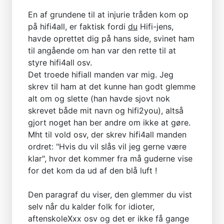
En af grundene til at injurie tråden kom op
på hifi4all, er faktisk fordi
du
Hifi-jens,
havde oprettet dig på hans side, svinet ham
til angående om han var den rette til at
styre hifi4all osv.
Det troede hifiall manden var mig. Jeg
skrev til ham at det kunne han godt glemme
alt om og slette (han havde sjovt nok
skrevet både mit navn og hifi2you), altså
gjort noget han ber andre om ikke at gøre.
Mht til vold osv, der skrev hifi4all manden
ordret: "Hvis du vil slås vil jeg gerne være
klar", hvor det kommer fra må guderne vise
for det kom da ud af den blå luft !
Den paragraf du viser, den glemmer du vist
selv når du kalder folk for idioter,
aftenskoleXxx osv og det er ikke få gange