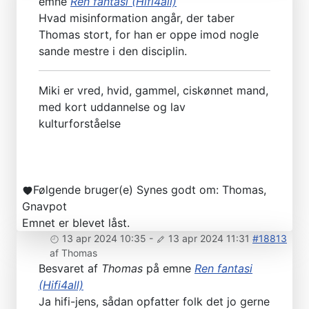
emne
Ren fantasi (Hifi4all)
Hvad misinformation angår, der taber
Thomas stort, for han er oppe imod nogle
sande mestre i den disciplin.
Miki er vred, hvid, gammel, ciskønnet mand,
med kort uddannelse og lav
kulturforståelse
Følgende bruger(e) Synes godt om:
Thomas
,
Gnavpot
Emnet er blevet låst.
13 apr 2024 10:35
-
13 apr 2024 11:31
#18813
af
Thomas
Besvaret af
Thomas
på emne
Ren fantasi
(Hifi4all)
Ja hifi-jens, sådan opfatter folk det jo gerne