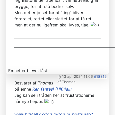
løgnhistorie der åbenbart var nødvendig at
brygge, for at "stå bedre" selv.
Men det er jo set før at "ting" bliver
fordrejet, rettet eller slettet for at få ret,
men at der nu ligefrem skal lyves, tjae.
________________________________________________________
Emnet er blevet låst.
13 apr 2024 11:06
#18815
af
Thomas
Besvaret af
Thomas
på emne
Ren fantasi (Hifi4all)
Jeg kan se i tråden her at frustrationerne
når nye højder.
www.hifi4all.dk/forum/forum_posts.asp?