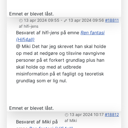
Emnet er blevet låst.
13 apr 2024 09:55
-
13 apr 2024 09:56
#18811
af
hifi-jens
Besvaret af
hifi-jens
på emne
Ren fantasi
(Hifi4all)
@ Miki Det har jeg skrevet han skal holde
op med at nedgøre og tilsvine navngivne
personer på et forkert grundlag plus han
skal holde op med at udbrede
misinformation på et fagligt og teoretisk
grundlag som er lig nul.
Emnet er blevet låst.
13 apr 2024 10:17
#18812
af
Miki
Besvaret af
Miki
på