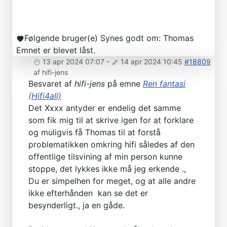
Følgende bruger(e) Synes godt om:
Thomas
Emnet er blevet låst.
13 apr 2024 07:07
-
14 apr 2024 10:45
#18809
af
hifi-jens
Besvaret af
hifi-jens
på emne
Ren fantasi
(Hifi4all)
Det Xxxx antyder er endelig det samme
som fik mig til at skrive igen for at forklare
og muligvis få Thomas til at forstå
problematikken omkring hifi således af den
offentlige tilsvining af min person kunne
stoppe, det lykkes ikke må jeg erkende .,
Du er simpelhen for meget, og at alle andre
ikke efterhånden kan se det er
besynderligt., ja en gåde.