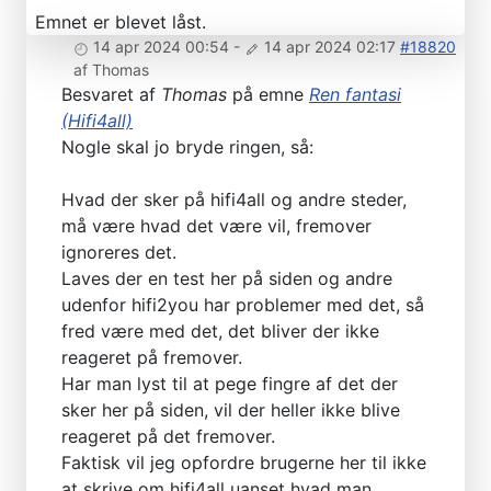
Emnet er blevet låst.
14 apr 2024 00:54
-
14 apr 2024 02:17
#18820
af
Thomas
Besvaret af
Thomas
på emne
Ren fantasi
(Hifi4all)
Nogle skal jo bryde ringen, så:
Hvad der sker på hifi4all og andre steder,
må være hvad det være vil, fremover
ignoreres det.
Laves der en test her på siden og andre
udenfor hifi2you har problemer med det, så
fred være med det, det bliver der ikke
reageret på fremover.
Har man lyst til at pege fingre af det der
sker her på siden, vil der heller ikke blive
reageret på det fremover.
Faktisk vil jeg opfordre brugerne her til ikke
at skrive om hifi4all uanset hvad man