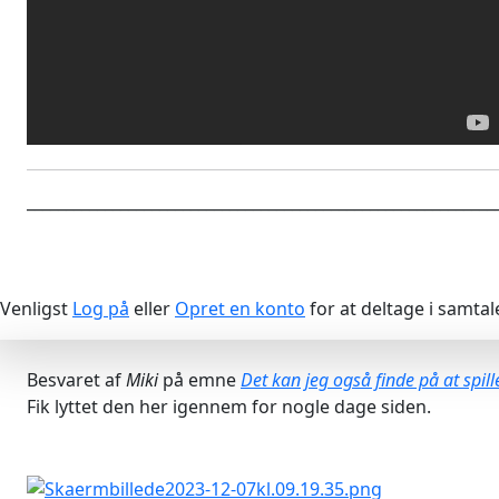
____________________________________________________________
Venligst
Log på
eller
Opret en konto
for at deltage i samtal
Besvaret af
Miki
på emne
Det kan jeg også finde på at spill
Fik lyttet den her igennem for nogle dage siden.