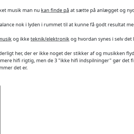
ilket musik man nu
kan finde på
at sætte på anlægget og ny
balance nok i lyden i rummet til at kunne få godt resultat m
musik
og ikke
teknik/elektronik
og hvordan synes i selv det l
ligt her, der er ikke noget der stikker af og musikken flyd
ere hifi rigtig, men de 3 "ikke hifi indspilninger" gør det fi
mmer det er.