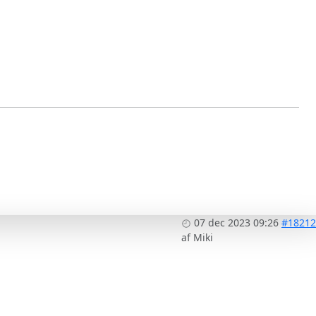
07 dec 2023 09:26
#18212
af
Miki