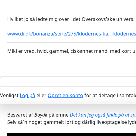
Hvilket jo så ledte mig over i det Overskovs'ske univers.
www.dr.dk/bonanza/serie/275/klodernes-ka...-klodern
Miki er vred, hvid, gammel, ciskønnet mand, med kort u
Venligst
Log på
eller
Opret en konto
for at deltage i samtal
Besvaret af
Boydk
på emne
Det kan jeg også finde på at spi
Selv så´n noget gammelt lort og dårlig liveoptagelse l