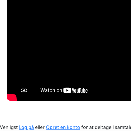
Venligst
Log på
eller
Opret en konto
for at deltage i samtal