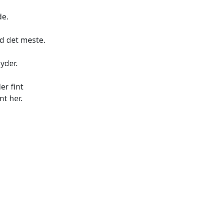
de.
ed det meste.
yder.
er fint
nt her.