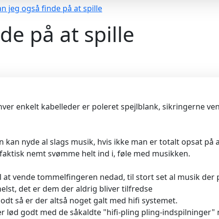
n jeg også finde på at spille
de på at spille
 hver enkelt kabelleder er poleret spejlblank, sikringerne ve
an nyde al slags musik, hvis ikke man er totalt opsat på at 
 faktisk nemt svømme helt ind i, føle med musikken.
til at vende tommelfingeren nedad, til stort set al musik de
lst, det er dem der aldrig bliver tilfredse
 godt så er der altså noget galt med hifi systemet.
er lød godt med de såkaldte "hifi-pling pling-indspilninge