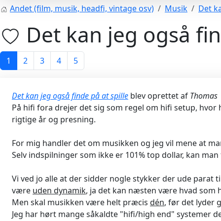
Andet (film, musik, headfi, vintage osv)
Musik
Det ka
Det kan jeg også fin
1
2
3
4
5
Det kan jeg også finde på at spille
blev oprettet af
Thomas
På hifi fora drejer det sig som regel om hifi setup, hvor
rigtige år og presning.
For mig handler det om musikken og jeg vil mene at man k
Selv indspilninger som ikke er 101% top dollar, kan man
Vi ved jo alle at der sidder nogle stykker der ude parat 
være
uden dynamik
, ja det kan næsten være hvad som he
Men skal musikken være helt præcis
dén
, før det lyder
Jeg har hørt mange såkaldte "hifi/high end" systemer d