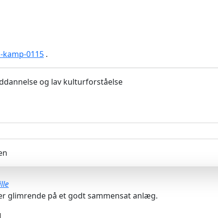
es-kamp-0115
.
ddannelse og lav kulturforståelse
en
lle
yder glimrende på et godt sammensat anlæg.