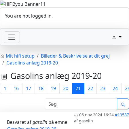
You are not logged in.
Mit hifi setup
Billeder & Beskrivelse at dit grej
Gasolins anlæg 2019-20
Gasolins anlæg 2019-20
1
16
17
18
19
20
21
22
23
24
2
06 nov 2024 16:24
#19587
af
gasolin
Besvaret af
gasolin
på emne