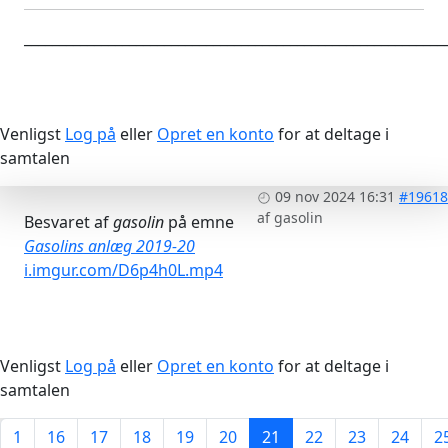
____________________________________________________________
Venligst
Log på
eller
Opret en konto
for at deltage i
samtalen
09 nov 2024 16:31
#19618
af
gasolin
Besvaret af
gasolin
på emne
Gasolins anlæg 2019-20
i.imgur.com/D6p4h0L.mp4
Venligst
Log på
eller
Opret en konto
for at deltage i
samtalen
1
16
17
18
19
20
21
22
23
24
2