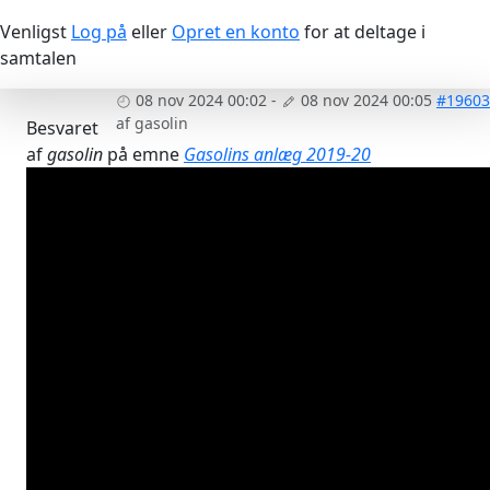
Venligst
Log på
eller
Opret en konto
for at deltage i
samtalen
08 nov 2024 00:02
-
08 nov 2024 00:05
#19603
af
gasolin
Besvaret
af
gasolin
på emne
Gasolins anlæg 2019-20