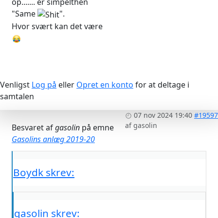
op....... er simpelthen
"Same
".
Hvor svært kan det være
Venligst
Log på
eller
Opret en konto
for at deltage i
samtalen
07 nov 2024 19:40
#19597
af
gasolin
Besvaret af
gasolin
på emne
Gasolins anlæg 2019-20
Boydk skrev:
gasolin skrev: