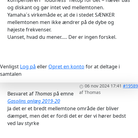
kompensererr "loudness" netop for det = hæver bas
og diskant og gør intet ved mellemtonen.
Yamaha´s virkemåde er, at de i stedet SÆNKER
mellemtonen men ikke ændrer på de dybe og
højeste frekvenser.
Uanset, hvad du mener..... Der er ingen forskel.
Venligst
Log på
eller
Opret en konto
for at deltage i
samtalen
06 nov 2024 17:41
#19589
af
Thomas
Besvaret af
Thomas
på emne
Gasolins anlæg 2019-20
Ja det er et bredt mellemtone område der bliver
dæmpet, men det er fordi det er der vi hører bedst
ved lav styrke