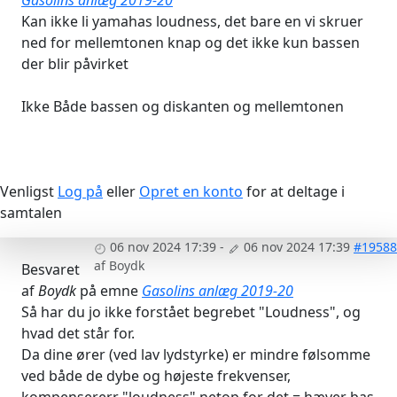
Gasolins anlæg 2019-20
Kan ikke li yamahas loudness, det bare en vi skruer
ned for mellemtonen knap og det ikke kun bassen
der blir påvirket
Ikke Både bassen og diskanten og mellemtonen
Venligst
Log på
eller
Opret en konto
for at deltage i
samtalen
06 nov 2024 17:39
-
06 nov 2024 17:39
#19588
af
Boydk
Besvaret
af
Boydk
på emne
Gasolins anlæg 2019-20
Så har du jo ikke forstået begrebet "Loudness", og
hvad det står for.
Da dine ører (ved lav lydstyrke) er mindre følsomme
ved både de dybe og højeste frekvenser,