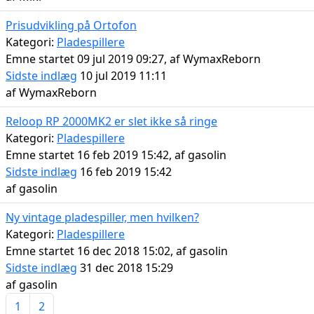
Prisudvikling på Ortofon
Kategori:
Pladespillere
Emne startet 09 jul 2019 09:27, af
WymaxReborn
Sidste indlæg
10 jul 2019 11:11
af
WymaxReborn
Reloop RP 2000MK2 er slet ikke så ringe
Kategori:
Pladespillere
Emne startet 16 feb 2019 15:42, af
gasolin
Sidste indlæg
16 feb 2019 15:42
af
gasolin
Ny vintage pladespiller, men hvilken?
Kategori:
Pladespillere
Emne startet 16 dec 2018 15:02, af
gasolin
Sidste indlæg
31 dec 2018 15:29
af
gasolin
1
2