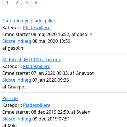
1
2
3
4
Gæt min nye pladespiller
Kategori:
Pladespillere
Emne startet 08 maj 2020 16:52, af
gasolin
Sidste indlæg
08 maj 2020 19:59
af
gasolin
McIntosh MTI 100 all in one
Kategori:
Pladespillere
Emne startet 07 jan 2020 09:33, af
Gnavpot
Sidste indlæg
07 jan 2020 09:33
af
Gnavpot
Pick up
Kategori:
Pladespillere
Emne startet 08 dec 2019 22:59, af
Svalen
Sidste indlæg
09 dec 2019 07:51
af
Miki