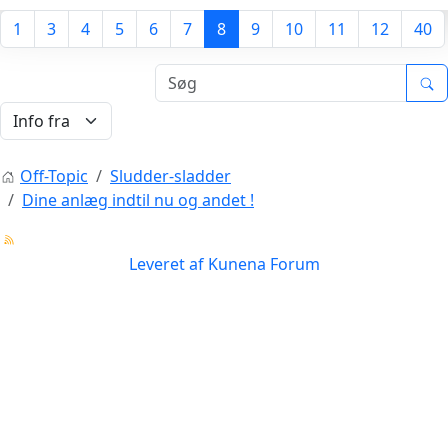
1
3
4
5
6
7
8
9
10
11
12
40
Off-Topic
Sludder-sladder
Dine anlæg indtil nu og andet !
Leveret af
Kunena Forum