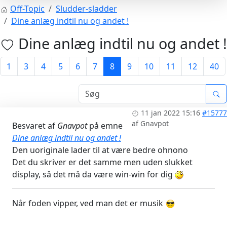
Off-Topic
Sludder-sladder
Dine anlæg indtil nu og andet !
Dine anlæg indtil nu og andet !
1
3
4
5
6
7
8
9
10
11
12
40
11 jan 2022 15:16
#15777
af
Gnavpot
Besvaret af
Gnavpot
på emne
Dine anlæg indtil nu og andet !
Den uoriginale lader til at være bedre ohnono
Det du skriver er det samme men uden slukket
display, så det må da være win-win for dig
Når foden vipper, ved man det er musik