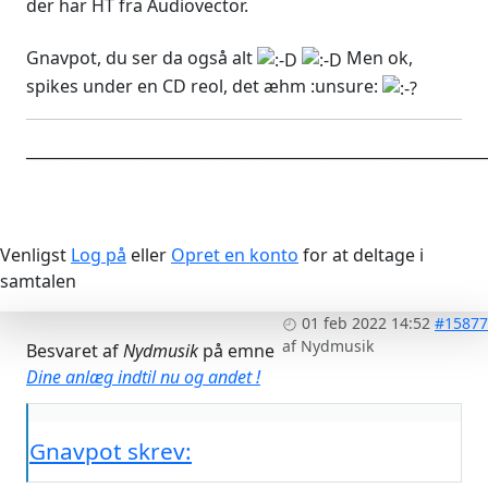
der har HT fra Audiovector.
Gnavpot, du ser da også alt
Men ok,
spikes under en CD reol, det æhm :unsure:
____________________________________________________________
Venligst
Log på
eller
Opret en konto
for at deltage i
samtalen
01 feb 2022 14:52
#15877
af
Nydmusik
Besvaret af
Nydmusik
på emne
Dine anlæg indtil nu og andet !
Gnavpot skrev: