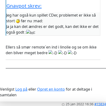
Gnavpot skrev:
Jeg har også kun spillet CDer, problemet er ikke så
stort
før nu :mad:
Ja ja kan det ændres er det godt, kan det ikke er det
også godt :
:
Ellers så smør remote´en ind i linolie og se om ikke
den bliver meget bedre
____________________________________________________________
Venligst
Log på
eller
Opret en konto
for at deltage i
samtalen
25 jan 2022 16:36
#15834