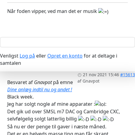
Når foden vipper, ved man det er musik
Venligst
Log på
eller
Opret en konto
for at deltage i
samtalen
21 nov 2021 15:46
#15613
af
Gnavpot
Besvaret af
Gnavpot
på emne
Dine anlæg indtil nu og andet !
Black week.
Jeg har solgt nogle af mine apparater :
:
Det gik ud over SMSL m7 DAC og Cambridge CXC,
selvfølgelig solgt latterlig billig
Så nu er der penge til gaver i næste måned.
Det er en helveds masse ting man får skrapt