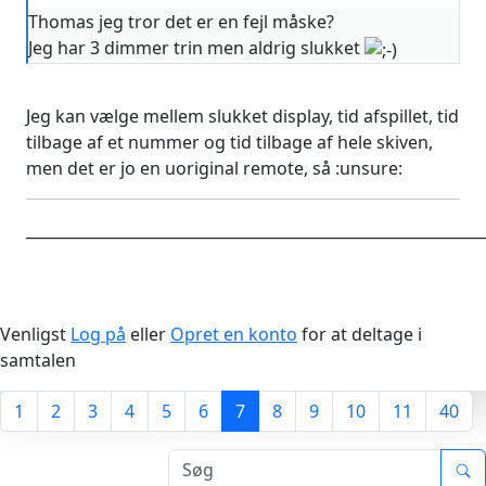
Thomas jeg tror det er en fejl måske?
Jeg har 3 dimmer trin men aldrig slukket
Jeg kan vælge mellem slukket display, tid afspillet, tid
tilbage af et nummer og tid tilbage af hele skiven,
men det er jo en uoriginal remote, så :unsure:
____________________________________________________________
Venligst
Log på
eller
Opret en konto
for at deltage i
samtalen
1
2
3
4
5
6
7
8
9
10
11
40