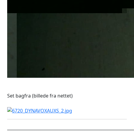
Set bagfra (billede fra nettet)
____________________________________________________________