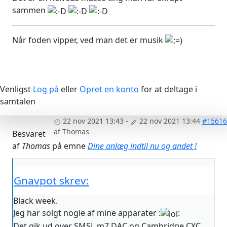
sammen
Når foden vipper, ved man det er musik
Venligst
Log på
eller
Opret en konto
for at deltage i
samtalen
22 nov 2021 13:43
-
22 nov 2021 13:44
#15616
af
Thomas
Besvaret
af
Thomas
på emne
Dine anlæg indtil nu og andet !
Gnavpot skrev:
Black week.
Jeg har solgt nogle af mine apparater :
:
Det gik ud over SMSL m7 DAC og Cambridge CXC,