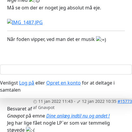
lege med
Må se om der er noget jeg absolut må eje.
Når foden vipper, ved man det er musik
Venligst
Log på
eller
Opret en konto
for at deltage i
samtalen
11 jan 2022 11:43
-
12 jan 2022 10:35
#15773
af
Gnavpot
Besvaret af
Gnavpot
på emne
Dine anlæg indtil nu og andet !
Jeg har lige fået nogle LP`er som var temmelig
støvede