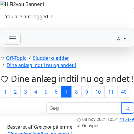
You are not logged in.
Off-Topic
Sludder-sladder
Dine anlæg indtil nu og andet !
Dine anlæg indtil nu og andet !
1
2
3
4
5
6
7
8
9
10
11
40
08 nov 2021 10:51
#15479
af
Gnavpot
Besvaret af
Gnavpot
på emne